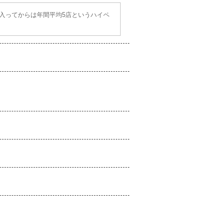
入ってからは年間平均5店というハイペ
。