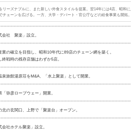
をリーズナブルに、また新しい外食スタイルを提案。翌14年には4店、昭和に
でチェーンを広げる。一方、大学・デパート・官公庁などの給食事業も開拓
式会社 聚楽」設立。
産業の確立を目指し、昭和10年代に89店のチェーン網を築く。
し終戦時の残存店舗はわずか5店。
温泉旅館湯原荘をM&A、「水上聚楽」として開業。
県「弥彦ロープウェー」開業。
の北の玄関口、上野で「聚楽台」オープン。
式会社ホテル聚楽」設立。