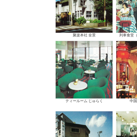
聚楽本社 全景
列車食堂
ティールーム じゅらく
中国