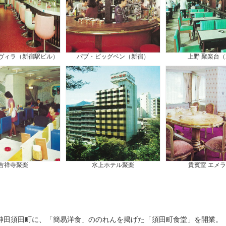
ヴィラ（新宿駅ビル）
パブ・ビッグベン（新宿）
上野 聚楽台（
吉祥寺聚楽
水上ホテル聚楽
貴賓室 エメ
神田須田町に、「簡易洋食」ののれんを掲げた「須田町食堂」を開業。