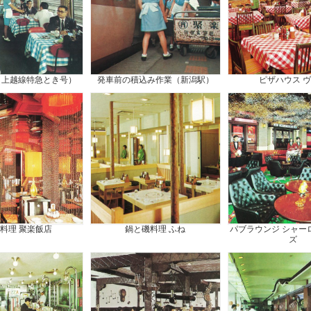
（上越線特急とき号）
発車前の積込み作業（新潟駅）
ピザハウス 
料理 聚楽飯店
鍋と磯料理 ふね
パブラウンジ シャー
ズ