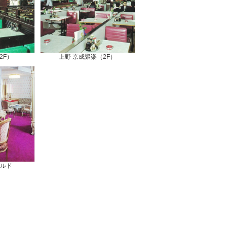
2F）
上野 京成聚楽（2F）
ラルド