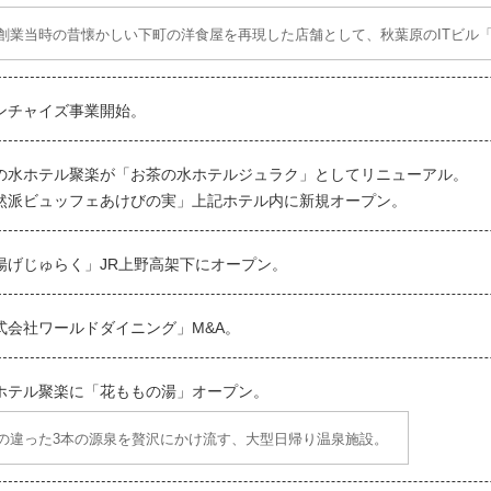
創業当時の昔懐かしい下町の洋食屋を再現した店舗として、秋葉原のITビル「
ンチャイズ事業開始。
の水ホテル聚楽が「お茶の水ホテルジュラク」としてリニューアル。
然派ビュッフェあけびの実」上記ホテル内に新規オープン。
揚げじゅらく」JR上野高架下にオープン。
式会社ワールドダイニング」M&A。
ホテル聚楽に「花ももの湯」オープン。
の違った3本の源泉を贅沢にかけ流す、大型日帰り温泉施設。