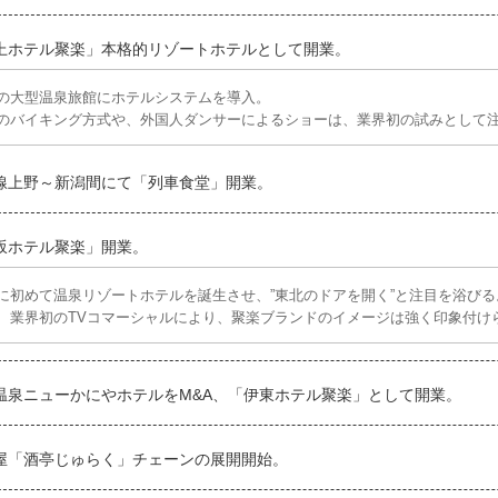
上ホテル聚楽」本格的リゾートホテルとして開業。
の大型温泉旅館にホテルシステムを導入。
のバイキング方式や、外国人ダンサーによるショーは、業界初の試みとして
線上野～新潟間にて「列車食堂」開業。
坂ホテル聚楽」開業。
に初めて温泉リゾートホテルを誕生させ、”東北のドアを開く”と注目を浴びる
、業界初のTVコマーシャルにより、聚楽ブランドのイメージは強く印象付け
温泉ニューかにやホテルをM&A、「伊東ホテル聚楽」として開業。
屋「酒亭じゅらく」チェーンの展開開始。