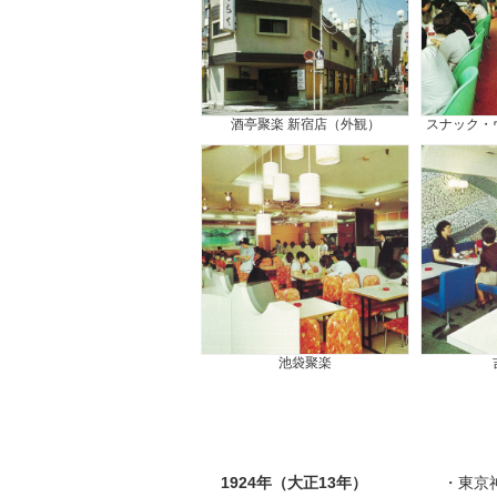
酒亭聚楽 新宿店（外観）
スナック・
池袋聚楽
1924年（大正13年）
東京