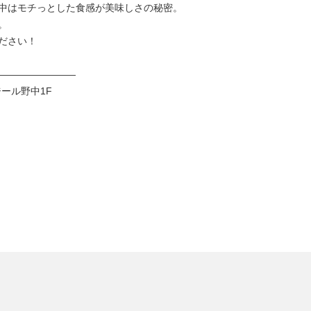
中はモチっとした食感が美味しさの秘密。
。
ださい！
————————
ジール野中
1F