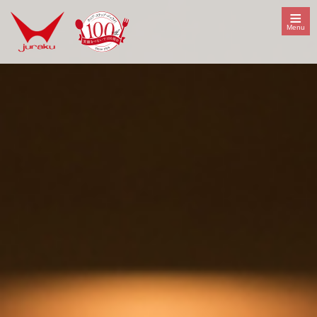
≡
Menu