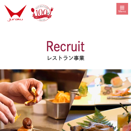
≡
Menu