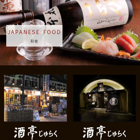
JAPANESE FOOD
和食